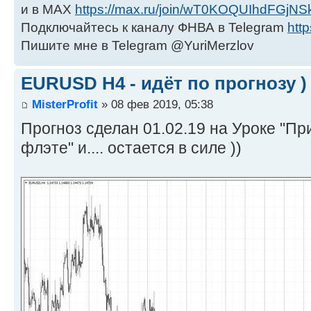
и в МАХ
https://max.ru/join/wT0KOQUIhdFGjNS
Подключайтесь к каналу ФНВА в Telegram
http
Пишите мне в Telegram @YuriMerzlov
EURUSD Н4 - идёт по прогнозу )
MisterProfit
» 08 фев 2019, 05:38
Прогноз сделан 01.02.19 на Уроке "П
флэте" и.... остается в силе ))