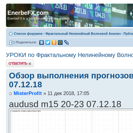
EnerbeFX.com
EnerbeFX is a best forum for active traders
Список форумов
‹
Фрактальный Нелинейный Волновой Анализ - Публ
|
Поделиться:
УРОКИ по Фрактальному Нелинейному Волн
Ответить
Обзор выполнения прогнозов
07.12.18
MisterProfit
» 11 дек 2018, 17:05
audusd m15 20-23 07.12.18