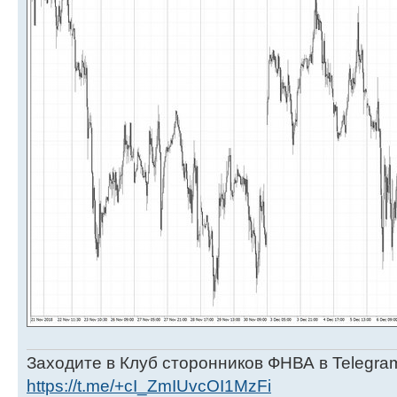
Заходите в Клуб сторонников ФНВА в Telegra
https://t.me/+cI_ZmIUvcOI1MzFi