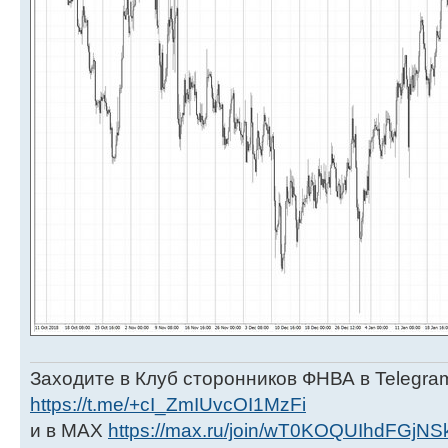
Заходите в Клуб сторонников ФНВА в Telegra
https://t.me/+cI_ZmIUvcOI1MzFi
и в МАХ
https://max.ru/join/wT0KOQUIhdFGjNS