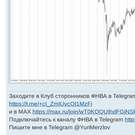
Заходите в Клуб сторонников ФНВА в Telegra
https://t.me/+cI_ZmIUvcOI1MzFi
и в МАХ
https://max.ru/join/wT0KOQUIhdFGjNS
Подключайтесь к каналу ФНВА в Telegram
http
Пишите мне в Telegram @YuriMerzlov