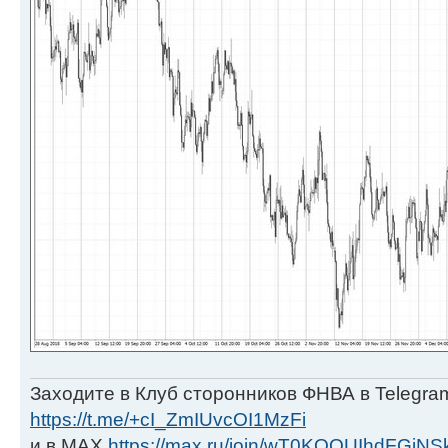
Заходите в Клуб сторонников ФНВА в Telegra
https://t.me/+cI_ZmIUvcOI1MzFi
и в МАХ
https://max.ru/join/wT0KOQUIhdFGjNS