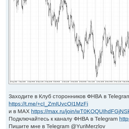
Заходите в Клуб сторонников ФНВА в Telegra
https://t.me/+cI_ZmIUvcOI1MzFi
и в МАХ
https://max.ru/join/wT0KOQUIhdFGjNS
Подключайтесь к каналу ФНВА в Telegram
http
Пишите мне в Telegram @YuriMerzlov